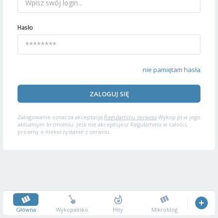
Hasło
nie pamiętam hasła
ZALOGUJ SIĘ
Zalogowanie oznacza akceptację
Regulaminu serwisu
Wykop.pl w jego
aktualnym brzmieniu. Jeśli nie akceptujesz Regulaminu w całości,
prosimy o niekorzystanie z serwisu.
Główna
Wykopalisko
Hity
Mikroblog