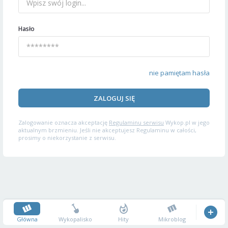
Hasło
nie pamiętam hasła
ZALOGUJ SIĘ
Zalogowanie oznacza akceptację
Regulaminu serwisu
Wykop.pl w jego
aktualnym brzmieniu. Jeśli nie akceptujesz Regulaminu w całości,
prosimy o niekorzystanie z serwisu.
Główna
Wykopalisko
Hity
Mikroblog