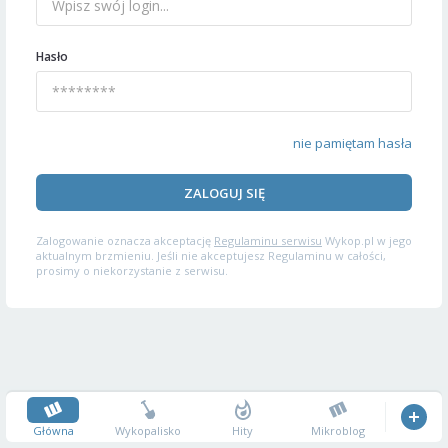
Hasło
nie pamiętam hasła
ZALOGUJ SIĘ
Zalogowanie oznacza akceptację
Regulaminu serwisu
Wykop.pl w jego
aktualnym brzmieniu. Jeśli nie akceptujesz Regulaminu w całości,
prosimy o niekorzystanie z serwisu.
Główna
Wykopalisko
Hity
Mikroblog