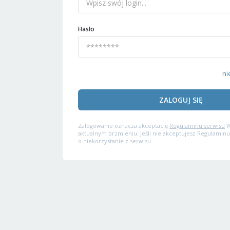
Hasło
ni
ZALOGUJ SIĘ
Zalogowanie oznacza akceptację
Regulaminu serwisu
W
aktualnym brzmieniu. Jeśli nie akceptujesz Regulaminu
o niekorzystanie z serwisu.