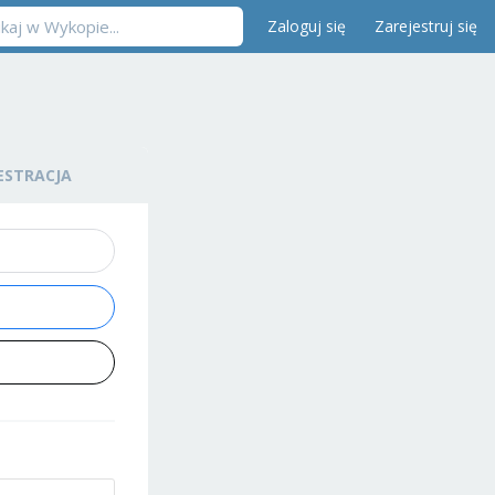
Zaloguj się
Zarejestruj się
ESTRACJA