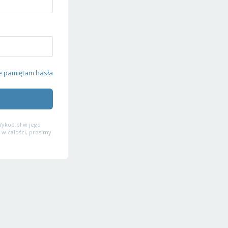
e pamiętam hasła
ykop.pl w jego
 w całości, prosimy