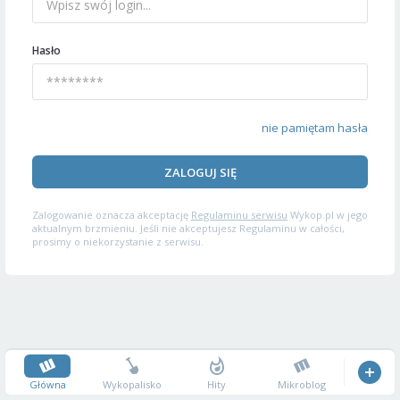
Hasło
nie pamiętam hasła
ZALOGUJ SIĘ
Zalogowanie oznacza akceptację
Regulaminu serwisu
Wykop.pl w jego
aktualnym brzmieniu. Jeśli nie akceptujesz Regulaminu w całości,
prosimy o niekorzystanie z serwisu.
Główna
Wykopalisko
Hity
Mikroblog