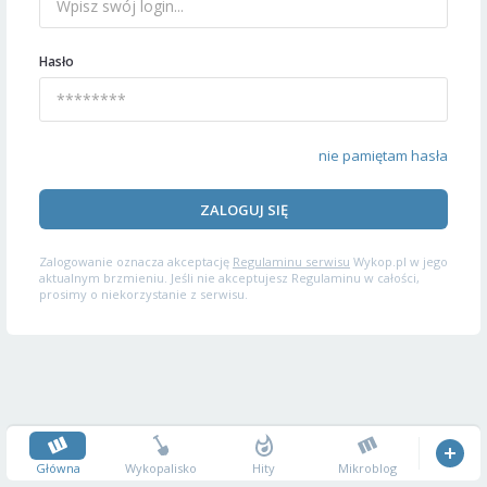
Hasło
nie pamiętam hasła
ZALOGUJ SIĘ
Zalogowanie oznacza akceptację
Regulaminu serwisu
Wykop.pl w jego
aktualnym brzmieniu. Jeśli nie akceptujesz Regulaminu w całości,
prosimy o niekorzystanie z serwisu.
Główna
Wykopalisko
Hity
Mikroblog