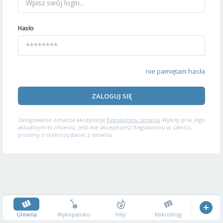
Hasło
nie pamiętam hasła
ZALOGUJ SIĘ
Zalogowanie oznacza akceptację
Regulaminu serwisu
Wykop.pl w jego
aktualnym brzmieniu. Jeśli nie akceptujesz Regulaminu w całości,
prosimy o niekorzystanie z serwisu.
Główna
Wykopalisko
Hity
Mikroblog