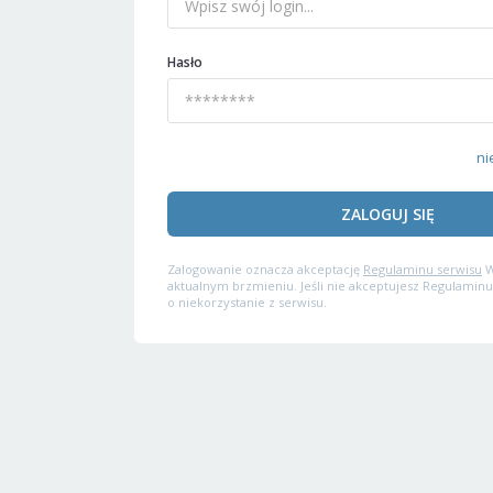
Hasło
ni
ZALOGUJ SIĘ
Zalogowanie oznacza akceptację
Regulaminu serwisu
W
aktualnym brzmieniu. Jeśli nie akceptujesz Regulaminu
o niekorzystanie z serwisu.