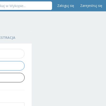
Zaloguj się
Zarejestruj się
ESTRACJA