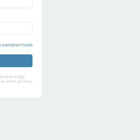
e pamiętam hasła
ykop.pl w jego
 w całości, prosimy