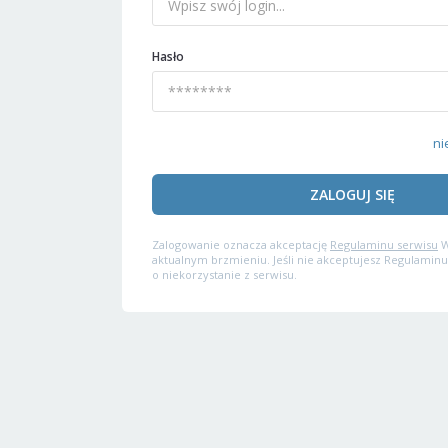
Hasło
ni
ZALOGUJ SIĘ
Zalogowanie oznacza akceptację
Regulaminu serwisu
W
aktualnym brzmieniu. Jeśli nie akceptujesz Regulaminu
o niekorzystanie z serwisu.