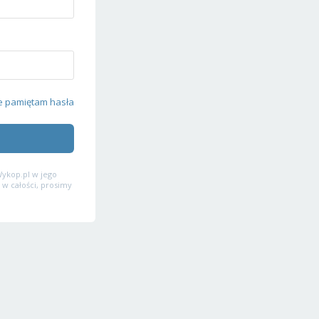
e pamiętam hasła
ykop.pl w jego
 w całości, prosimy