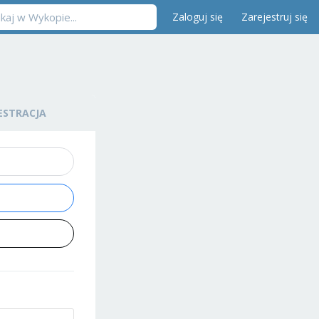
Zaloguj się
Zarejestruj się
ESTRACJA