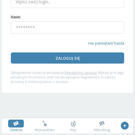
Hasło
nie pamiętam hasła
ZALOGUJ SIĘ
Zalogowanie oznacza akceptację
Regulaminu serwisu
Wykop.pl w jego
aktualnym brzmieniu. Jeśli nie akceptujesz Regulaminu w całości,
prosimy o niekorzystanie z serwisu.
Główna
Wykopalisko
Hity
Mikroblog