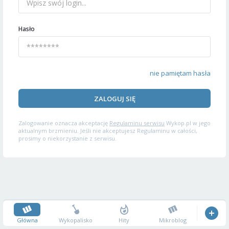
Hasło
nie pamiętam hasła
ZALOGUJ SIĘ
Zalogowanie oznacza akceptację
Regulaminu serwisu
Wykop.pl w jego
aktualnym brzmieniu. Jeśli nie akceptujesz Regulaminu w całości,
prosimy o niekorzystanie z serwisu.
Główna
Wykopalisko
Hity
Mikroblog