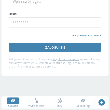
Hasło
nie pamiętam hasła
ZALOGUJ SIĘ
Zalogowanie oznacza akceptację
Regulaminu serwisu
Wykop.pl w jego
aktualnym brzmieniu. Jeśli nie akceptujesz Regulaminu w całości,
prosimy o niekorzystanie z serwisu.
Główna
Wykopalisko
Hity
Mikroblog