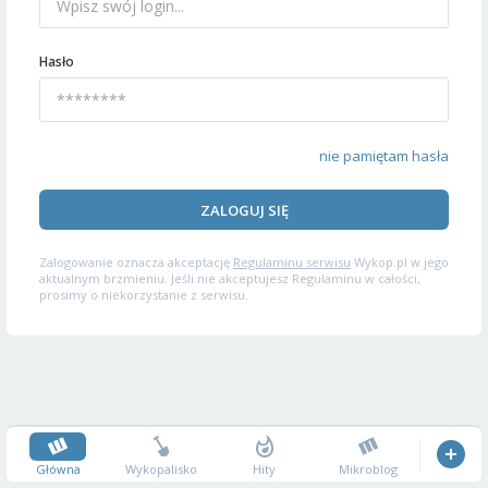
Hasło
nie pamiętam hasła
ZALOGUJ SIĘ
Zalogowanie oznacza akceptację
Regulaminu serwisu
Wykop.pl w jego
aktualnym brzmieniu. Jeśli nie akceptujesz Regulaminu w całości,
prosimy o niekorzystanie z serwisu.
Główna
Wykopalisko
Hity
Mikroblog