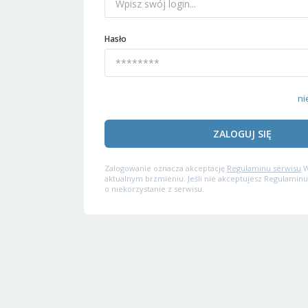
Hasło
ni
ZALOGUJ SIĘ
Zalogowanie oznacza akceptację
Regulaminu serwisu
W
aktualnym brzmieniu. Jeśli nie akceptujesz Regulaminu
o niekorzystanie z serwisu.