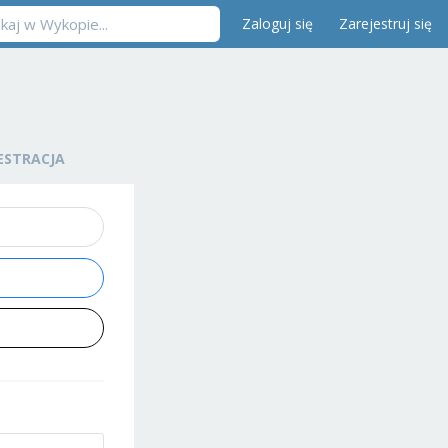
Zaloguj się
Zarejestruj się
ESTRACJA