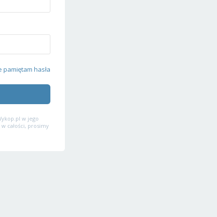
e pamiętam hasła
ykop.pl w jego
 w całości, prosimy