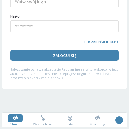
Hasło
nie pamiętam hasła
ZALOGUJ SIĘ
Zalogowanie oznacza akceptację
Regulaminu serwisu
Wykop.pl w jego
aktualnym brzmieniu. Jeśli nie akceptujesz Regulaminu w całości,
prosimy o niekorzystanie z serwisu.
Główna
Wykopalisko
Hity
Mikroblog