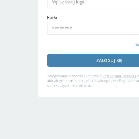
Hasło
ni
ZALOGUJ SIĘ
Zalogowanie oznacza akceptację
Regulaminu serwisu
W
aktualnym brzmieniu. Jeśli nie akceptujesz Regulaminu
o niekorzystanie z serwisu.