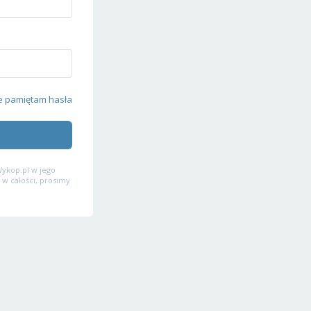
e pamiętam hasła
ykop.pl w jego
 w całości, prosimy