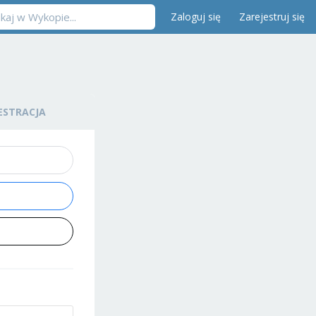
Zaloguj się
Zarejestruj się
ESTRACJA