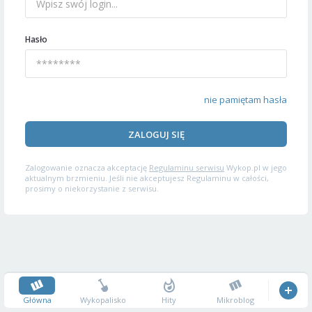
Hasło
nie pamiętam hasła
ZALOGUJ SIĘ
Zalogowanie oznacza akceptację
Regulaminu serwisu
Wykop.pl w jego
aktualnym brzmieniu. Jeśli nie akceptujesz Regulaminu w całości,
prosimy o niekorzystanie z serwisu.
Główna
Wykopalisko
Hity
Mikroblog