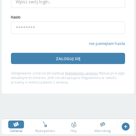
Hasło
nie pamiętam hasła
ZALOGUJ SIĘ
Zalogowanie oznacza akceptację
Regulaminu serwisu
Wykop.pl w jego
aktualnym brzmieniu. Jeśli nie akceptujesz Regulaminu w całości,
prosimy o niekorzystanie z serwisu.
Główna
Wykopalisko
Hity
Mikroblog