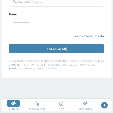
Hasło
nie pamiętam hasła
ZALOGUJ SIĘ
Zalogowanie oznacza akceptację
Regulaminu serwisu
Wykop.pl w jego
aktualnym brzmieniu. Jeśli nie akceptujesz Regulaminu w całości,
prosimy o niekorzystanie z serwisu.
Główna
Wykopalisko
Hity
Mikroblog