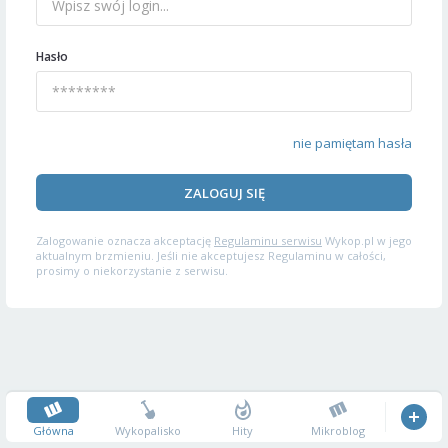
Hasło
nie pamiętam hasła
ZALOGUJ SIĘ
Zalogowanie oznacza akceptację
Regulaminu serwisu
Wykop.pl w jego
aktualnym brzmieniu. Jeśli nie akceptujesz Regulaminu w całości,
prosimy o niekorzystanie z serwisu.
Główna
Wykopalisko
Hity
Mikroblog