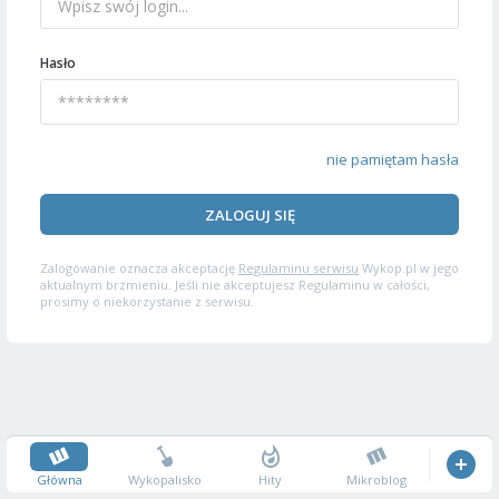
Hasło
nie pamiętam hasła
ZALOGUJ SIĘ
Zalogowanie oznacza akceptację
Regulaminu serwisu
Wykop.pl w jego
aktualnym brzmieniu. Jeśli nie akceptujesz Regulaminu w całości,
prosimy o niekorzystanie z serwisu.
Główna
Wykopalisko
Hity
Mikroblog