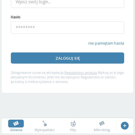
Hasło
nie pamiętam hasła
ZALOGUJ SIĘ
Zalogowanie oznacza akceptację
Regulaminu serwisu
Wykop.pl w jego
aktualnym brzmieniu. Jeśli nie akceptujesz Regulaminu w całości,
prosimy o niekorzystanie z serwisu.
Główna
Wykopalisko
Hity
Mikroblog