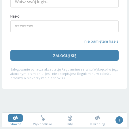
Hasło
nie pamiętam hasła
ZALOGUJ SIĘ
Zalogowanie oznacza akceptację
Regulaminu serwisu
Wykop.pl w jego
aktualnym brzmieniu. Jeśli nie akceptujesz Regulaminu w całości,
prosimy o niekorzystanie z serwisu.
Główna
Wykopalisko
Hity
Mikroblog