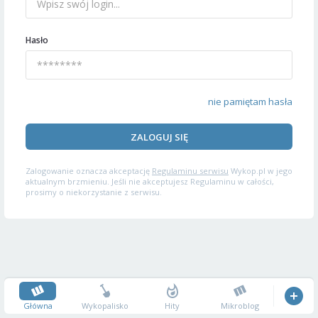
Hasło
nie pamiętam hasła
ZALOGUJ SIĘ
Zalogowanie oznacza akceptację
Regulaminu serwisu
Wykop.pl w jego
aktualnym brzmieniu. Jeśli nie akceptujesz Regulaminu w całości,
prosimy o niekorzystanie z serwisu.
Główna
Wykopalisko
Hity
Mikroblog