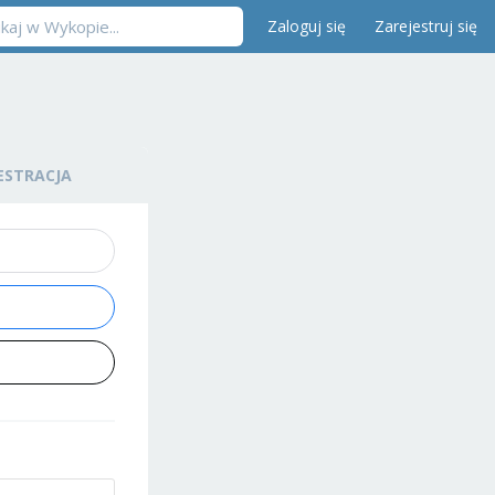
Zaloguj się
Zarejestruj się
ESTRACJA