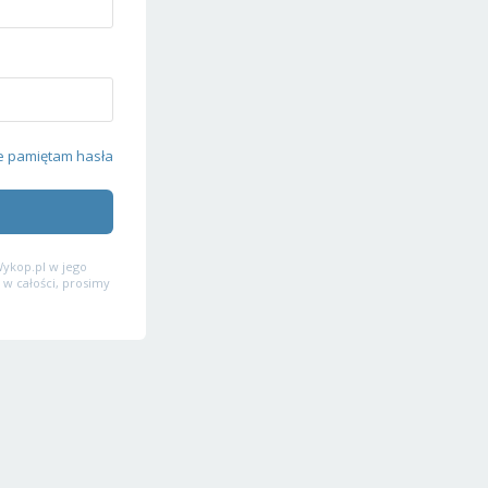
e pamiętam hasła
ykop.pl w jego
 w całości, prosimy