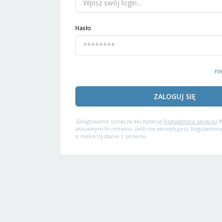
Hasło
ni
ZALOGUJ SIĘ
Zalogowanie oznacza akceptację
Regulaminu serwisu
W
aktualnym brzmieniu. Jeśli nie akceptujesz Regulaminu
o niekorzystanie z serwisu.