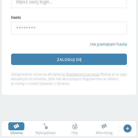
Hasło
nie pamiętam hasła
ZALOGUJ SIĘ
Zalogowanie oznacza akceptację
Regulaminu serwisu
Wykop.pl w jego
aktualnym brzmieniu. Jeśli nie akceptujesz Regulaminu w całości,
prosimy o niekorzystanie z serwisu.
Główna
Wykopalisko
Hity
Mikroblog