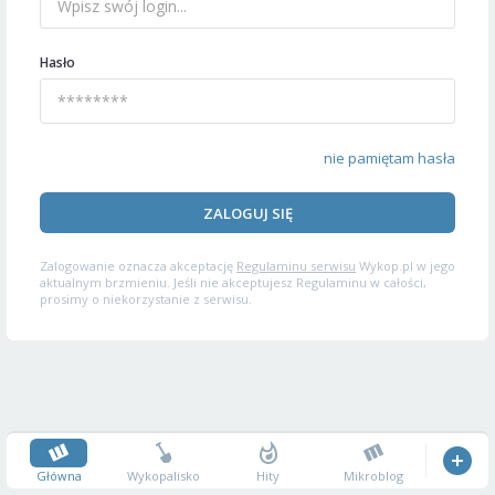
Hasło
nie pamiętam hasła
ZALOGUJ SIĘ
Zalogowanie oznacza akceptację
Regulaminu serwisu
Wykop.pl w jego
aktualnym brzmieniu. Jeśli nie akceptujesz Regulaminu w całości,
prosimy o niekorzystanie z serwisu.
Główna
Wykopalisko
Hity
Mikroblog