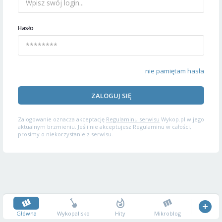
Hasło
nie pamiętam hasła
ZALOGUJ SIĘ
Zalogowanie oznacza akceptację
Regulaminu serwisu
Wykop.pl w jego
aktualnym brzmieniu. Jeśli nie akceptujesz Regulaminu w całości,
prosimy o niekorzystanie z serwisu.
Główna
Wykopalisko
Hity
Mikroblog