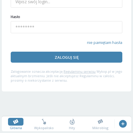
Hasło
nie pamiętam hasła
ZALOGUJ SIĘ
Zalogowanie oznacza akceptację
Regulaminu serwisu
Wykop.pl w jego
aktualnym brzmieniu. Jeśli nie akceptujesz Regulaminu w całości,
prosimy o niekorzystanie z serwisu.
Główna
Wykopalisko
Hity
Mikroblog