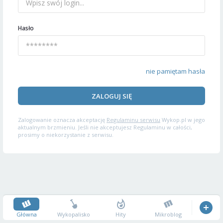
Hasło
nie pamiętam hasła
ZALOGUJ SIĘ
Zalogowanie oznacza akceptację
Regulaminu serwisu
Wykop.pl w jego
aktualnym brzmieniu. Jeśli nie akceptujesz Regulaminu w całości,
prosimy o niekorzystanie z serwisu.
Główna
Wykopalisko
Hity
Mikroblog