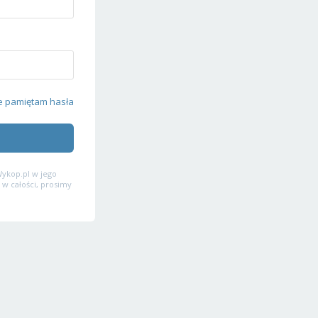
e pamiętam hasła
ykop.pl w jego
 w całości, prosimy