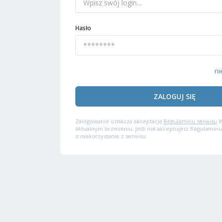
Hasło
ni
ZALOGUJ SIĘ
Zalogowanie oznacza akceptację
Regulaminu serwisu
W
aktualnym brzmieniu. Jeśli nie akceptujesz Regulaminu
o niekorzystanie z serwisu.