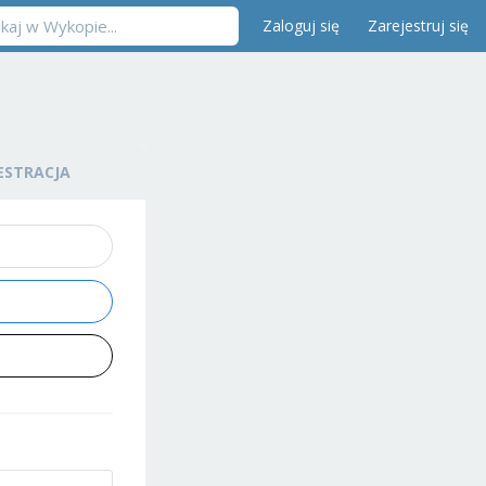
Zaloguj się
Zarejestruj się
ESTRACJA