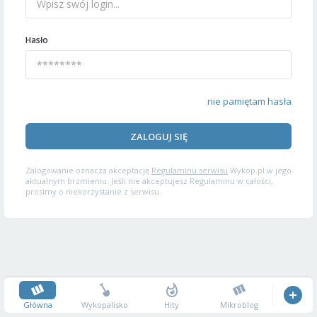
Hasło
nie pamiętam hasła
ZALOGUJ SIĘ
Zalogowanie oznacza akceptację
Regulaminu serwisu
Wykop.pl w jego
aktualnym brzmieniu. Jeśli nie akceptujesz Regulaminu w całości,
prosimy o niekorzystanie z serwisu.
Główna
Wykopalisko
Hity
Mikroblog