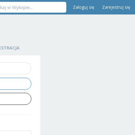
Zaloguj się
Zarejestruj się
ESTRACJA