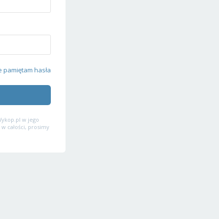
e pamiętam hasła
ykop.pl w jego
 w całości, prosimy