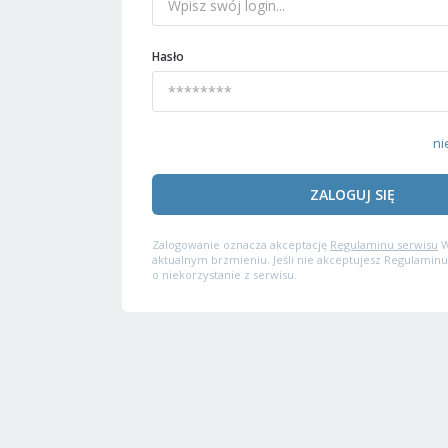
Hasło
ni
ZALOGUJ SIĘ
Zalogowanie oznacza akceptację
Regulaminu serwisu
W
aktualnym brzmieniu. Jeśli nie akceptujesz Regulaminu
o niekorzystanie z serwisu.