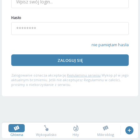
Hasło
nie pamiętam hasła
ZALOGUJ SIĘ
Zalogowanie oznacza akceptację
Regulaminu serwisu
Wykop.pl w jego
aktualnym brzmieniu. Jeśli nie akceptujesz Regulaminu w całości,
prosimy o niekorzystanie z serwisu.
Główna
Wykopalisko
Hity
Mikroblog