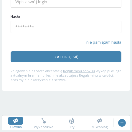
Hasło
nie pamiętam hasła
ZALOGUJ SIĘ
Zalogowanie oznacza akceptację
Regulaminu serwisu
Wykop.pl w jego
aktualnym brzmieniu. Jeśli nie akceptujesz Regulaminu w całości,
prosimy o niekorzystanie z serwisu.
Główna
Wykopalisko
Hity
Mikroblog