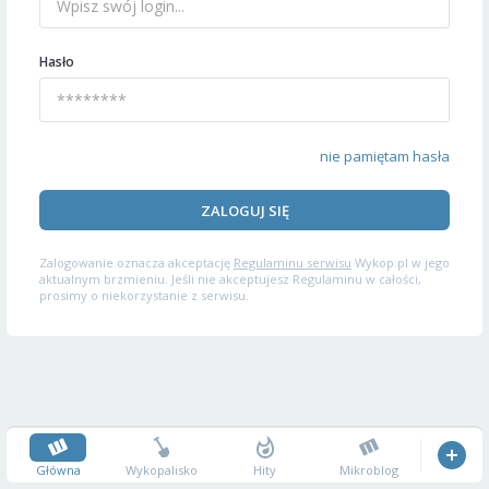
Hasło
nie pamiętam hasła
ZALOGUJ SIĘ
Zalogowanie oznacza akceptację
Regulaminu serwisu
Wykop.pl w jego
aktualnym brzmieniu. Jeśli nie akceptujesz Regulaminu w całości,
prosimy o niekorzystanie z serwisu.
Główna
Wykopalisko
Hity
Mikroblog