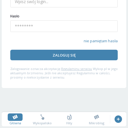
Hasło
nie pamiętam hasła
ZALOGUJ SIĘ
Zalogowanie oznacza akceptację
Regulaminu serwisu
Wykop.pl w jego
aktualnym brzmieniu. Jeśli nie akceptujesz Regulaminu w całości,
prosimy o niekorzystanie z serwisu.
Główna
Wykopalisko
Hity
Mikroblog