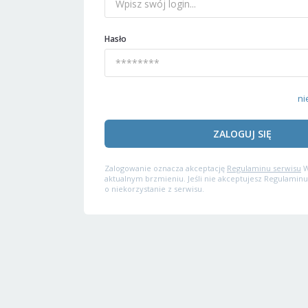
Hasło
ni
ZALOGUJ SIĘ
Zalogowanie oznacza akceptację
Regulaminu serwisu
W
aktualnym brzmieniu. Jeśli nie akceptujesz Regulaminu
o niekorzystanie z serwisu.