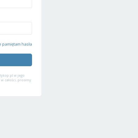
e pamiętam hasła
ykop.pl w jego
 w całości, prosimy