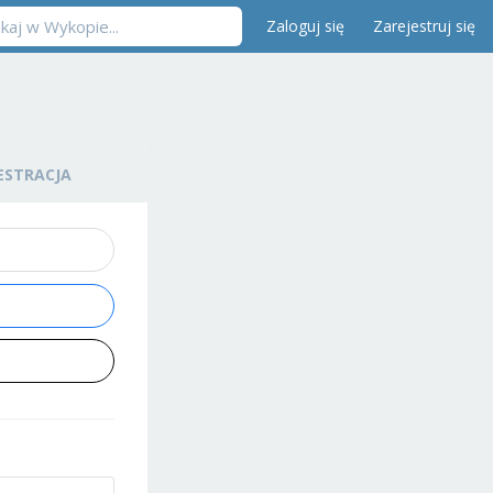
Zaloguj się
Zarejestruj się
ESTRACJA