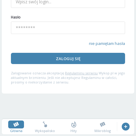
Hasło
nie pamiętam hasła
ZALOGUJ SIĘ
Zalogowanie oznacza akceptację
Regulaminu serwisu
Wykop.pl w jego
aktualnym brzmieniu. Jeśli nie akceptujesz Regulaminu w całości,
prosimy o niekorzystanie z serwisu.
Główna
Wykopalisko
Hity
Mikroblog