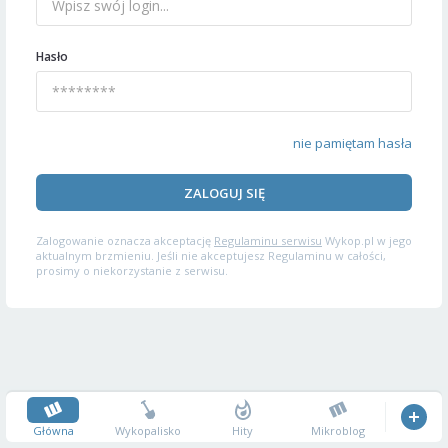
Hasło
nie pamiętam hasła
ZALOGUJ SIĘ
Zalogowanie oznacza akceptację
Regulaminu serwisu
Wykop.pl w jego
aktualnym brzmieniu. Jeśli nie akceptujesz Regulaminu w całości,
prosimy o niekorzystanie z serwisu.
Główna
Wykopalisko
Hity
Mikroblog