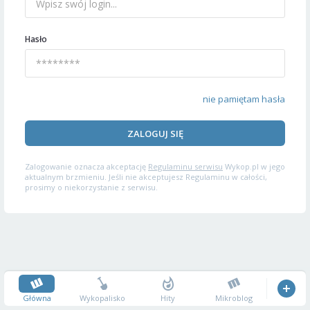
Hasło
nie pamiętam hasła
ZALOGUJ SIĘ
Zalogowanie oznacza akceptację
Regulaminu serwisu
Wykop.pl w jego
aktualnym brzmieniu. Jeśli nie akceptujesz Regulaminu w całości,
prosimy o niekorzystanie z serwisu.
Główna
Wykopalisko
Hity
Mikroblog