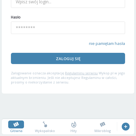
Hasło
nie pamiętam hasła
ZALOGUJ SIĘ
Zalogowanie oznacza akceptację
Regulaminu serwisu
Wykop.pl w jego
aktualnym brzmieniu. Jeśli nie akceptujesz Regulaminu w całości,
prosimy o niekorzystanie z serwisu.
Główna
Wykopalisko
Hity
Mikroblog