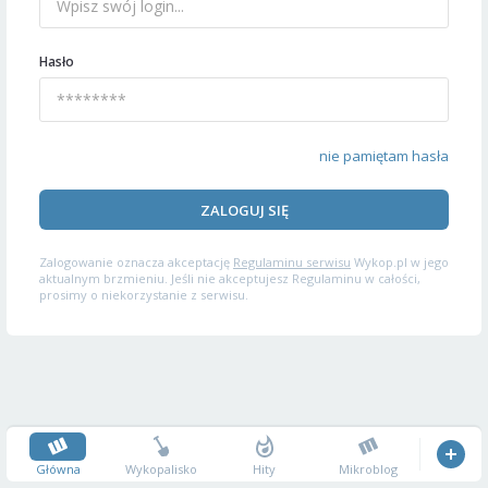
Hasło
nie pamiętam hasła
ZALOGUJ SIĘ
Zalogowanie oznacza akceptację
Regulaminu serwisu
Wykop.pl w jego
aktualnym brzmieniu. Jeśli nie akceptujesz Regulaminu w całości,
prosimy o niekorzystanie z serwisu.
Główna
Wykopalisko
Hity
Mikroblog