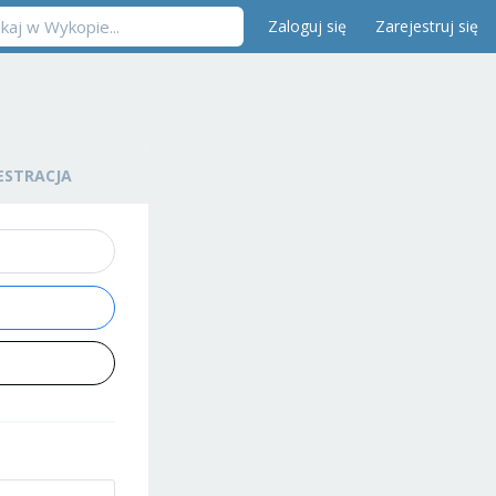
Zaloguj się
Zarejestruj się
ESTRACJA