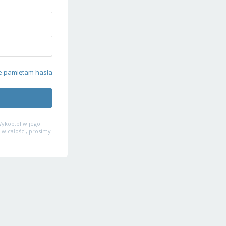
e pamiętam hasła
ykop.pl w jego
 w całości, prosimy