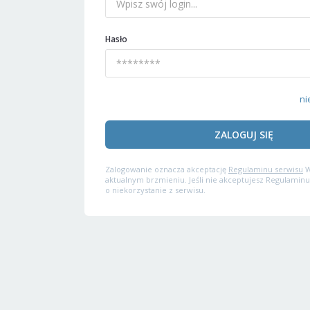
Hasło
ni
ZALOGUJ SIĘ
Zalogowanie oznacza akceptację
Regulaminu serwisu
W
aktualnym brzmieniu. Jeśli nie akceptujesz Regulaminu
o niekorzystanie z serwisu.