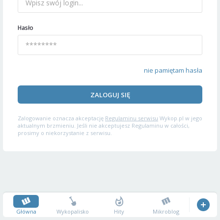
Hasło
nie pamiętam hasła
ZALOGUJ SIĘ
Zalogowanie oznacza akceptację
Regulaminu serwisu
Wykop.pl w jego
aktualnym brzmieniu. Jeśli nie akceptujesz Regulaminu w całości,
prosimy o niekorzystanie z serwisu.
Główna
Wykopalisko
Hity
Mikroblog