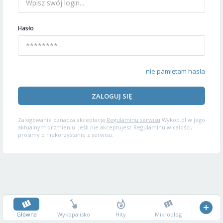
Hasło
nie pamiętam hasła
ZALOGUJ SIĘ
Zalogowanie oznacza akceptację
Regulaminu serwisu
Wykop.pl w jego
aktualnym brzmieniu. Jeśli nie akceptujesz Regulaminu w całości,
prosimy o niekorzystanie z serwisu.
Główna
Wykopalisko
Hity
Mikroblog