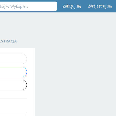
Zaloguj się
Zarejestruj się
ESTRACJA