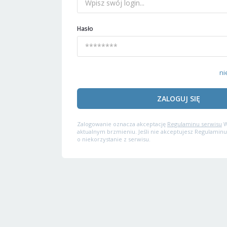
Hasło
ni
ZALOGUJ SIĘ
Zalogowanie oznacza akceptację
Regulaminu serwisu
W
aktualnym brzmieniu. Jeśli nie akceptujesz Regulaminu
o niekorzystanie z serwisu.