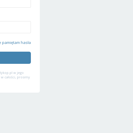
e pamiętam hasła
ykop.pl w jego
 w całości, prosimy