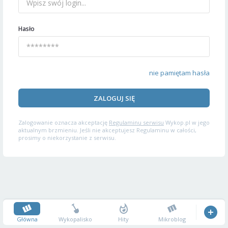
Hasło
nie pamiętam hasła
ZALOGUJ SIĘ
Zalogowanie oznacza akceptację
Regulaminu serwisu
Wykop.pl w jego
aktualnym brzmieniu. Jeśli nie akceptujesz Regulaminu w całości,
prosimy o niekorzystanie z serwisu.
Główna
Wykopalisko
Hity
Mikroblog