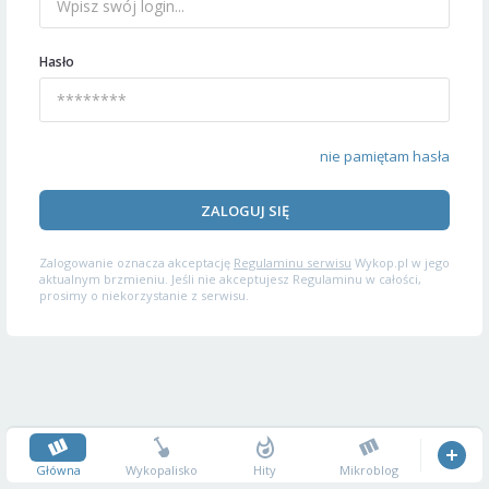
Hasło
nie pamiętam hasła
ZALOGUJ SIĘ
Zalogowanie oznacza akceptację
Regulaminu serwisu
Wykop.pl w jego
aktualnym brzmieniu. Jeśli nie akceptujesz Regulaminu w całości,
prosimy o niekorzystanie z serwisu.
Główna
Wykopalisko
Hity
Mikroblog