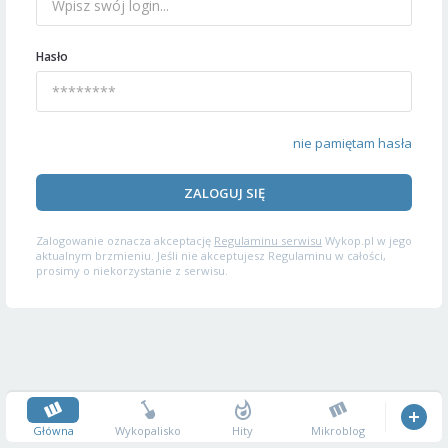
Hasło
nie pamiętam hasła
ZALOGUJ SIĘ
Zalogowanie oznacza akceptację
Regulaminu serwisu
Wykop.pl w jego
aktualnym brzmieniu. Jeśli nie akceptujesz Regulaminu w całości,
prosimy o niekorzystanie z serwisu.
Główna
Wykopalisko
Hity
Mikroblog